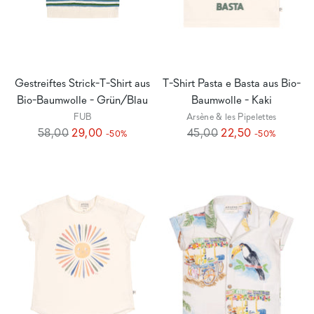
Gestreiftes Strick-T-Shirt aus
T-Shirt Pasta e Basta aus Bio-
Bio-Baumwolle - Grün/Blau
Baumwolle - Kaki
FUB
Arsène & les Pipelettes
Regulärer
Regulärer
58,00
29,00
45,00
22,50
-50%
-50%
Preis
Preis