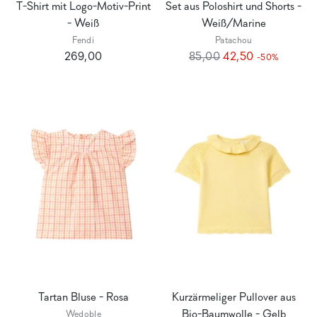
T-Shirt mit Logo-Motiv-Print
Set aus Poloshirt und Shorts -
- Weiß
Weiß/Marine
Fendi
Patachou
Regulärer
269,00
85,00
42,50
-50%
Preis
Tartan Bluse - Rosa
Kurzärmeliger Pullover aus
Bio-Baumwolle - Gelb
Wedoble