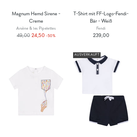
Magnum Hemd Sirene -
T-Shirt mit FF-Logo-Fendi-
Creme
Bär - Weiß
Arsène & les Pipelettes
Fendi
Regulärer
49,00
24,50
239,00
-50%
Preis
AUSVERKAUFT