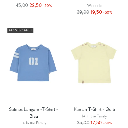
Regulärer
45,00
22,50
Wedoble
-50%
Preis
Regulärer
39,00
19,50
-50%
Preis
AUSVERKAUFT
Salines Langarm-T-Shirt -
Kamari T-Shirt - Gelb
Blau
1+ In the Family
Regulärer
35,00
17,50
1+ In the Family
-50%