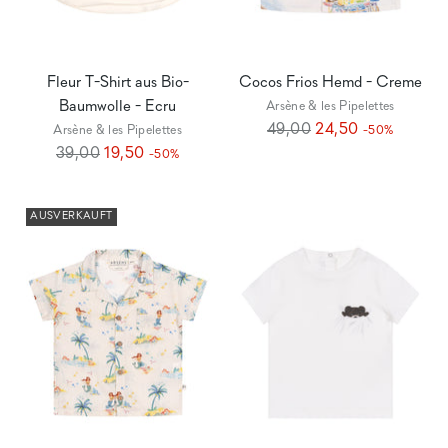
Fleur T-Shirt aus Bio-
Cocos Frios Hemd - Creme
Baumwolle - Ecru
Arsène & les Pipelettes
Regulärer
49,00
24,50
Arsène & les Pipelettes
-50%
Regulärer
Preis
39,00
19,50
-50%
Preis
AUSVERKAUFT