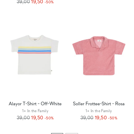
Regulärer
Preis
39,00
19,50
-50%
Preis
Alayor T-Shirt - Off-White
Soller Frottee-Shirt - Rosa
1+ In the Family
1+ In the Family
Regulärer
Regulärer
39,00
19,50
39,00
19,50
-50%
-50%
Preis
Preis