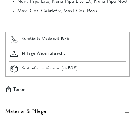
Nuna Pipa Lite, Nuna Pipa Lite LX, Nuna Pipa Next
Maxi-Cosi Cabriofix, Maxi-Cosi Rock
Kuratierte Mode seit 1878
14 Tage Widerrufsrecht
Kostenfreier Versand (ab 50€)
Teilen
Produkt
Material & Pflege
in
den
Warenkorb