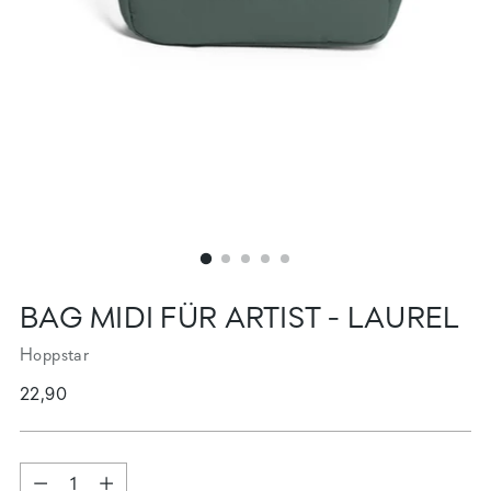
BAG MIDI FÜR ARTIST - LAUREL
Hoppstar
Regulärer
22,90
Preis
Menge
Menge