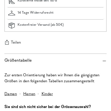
Kuratierte Mode seit 1878
14 Tage Widerrufsrecht
Kostenfreier Versand (ab 50€)
Teilen
Produkt
Größentabelle
in
den
Warenkorb
Zur ersten Orientierung haben wir Ihnen die gängigsten
legen
Größen in den folgenden Tabellen zusammengestellt
Damen
·
Herren
·
Kinder
Sie sind sich nicht sicher bei der Grössenauswahl?